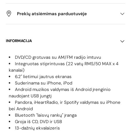
Prekių atsiėmimas parduotuvėje
INFORMACIJA
DVD/CD grotuvas su AM/FM radijo imtuvu
Integruotas stiprintuvas (22 vatų RMS/50 MAX x 4
kanalai)
6.2" lietimui jautrus ekranas
Suderinama su iPhone, iPod
Android muzikos valdymas iš Android įrenginio
naudojant USB jungtį
Pandora, iHeartRadio, ir Spotify valdymas su iPhone
bei Android
Bluetooth "laisvų rankų" įranga
Groja iš CD, DVD ir USB
13-dažnių ekvalaizeris