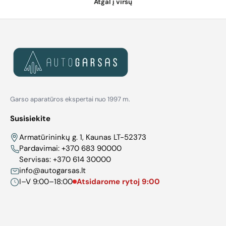
Atgal į viršų
Garso aparatūros ekspertai nuo 1997 m.
Susisiekite
Armatūrininkų g. 1, Kaunas LT-52373
Pardavimai:
+370 683 90000
Servisas:
+370 614 30000
info@autogarsas.lt
I–V 9:00–18:00
Atsidarome rytoj 9:00