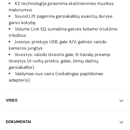
K2 technologija įprasmina skaitmeninės muzikos
malonumus
Sound Lift pagerina garsiakalbių esančių duryse
garso kokybę
Volume Link EQ sumažina gatvės keliamo triukšmo
trikdžius
Įvestys: priekyje USB, gale A/V, galinės vaizdo
kameros jungtys
Išvestys: vaizdo išvestis gale, 6-kanalų preamp
išvestys (4-voltų priekis, galas, žemų dažnių
garsiakalbis)
Valdymas nuo vairo (reikalingas papildomas
adapteris)
VIDEO
DOKUMENTAI