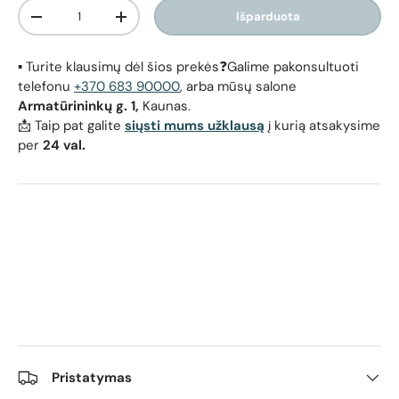
Kiekis
Išparduota
Sumažinti kiekį
Padidinti kiekį
▪️ Turite klausimų dėl šios prekės❓Galime pakonsultuoti
telefonu
+370 683 90000
, arba mūsų salone
Armatūrininkų g. 1,
Kaunas.
📩 Taip pat galite
siųsti mums užklausą
į kurią atsakysime
per
24 val.
Pristatymas