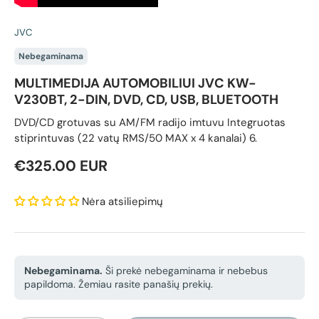
JVC
Nebegaminama
MULTIMEDIJA AUTOMOBILIUI JVC KW-
V230BT, 2-DIN, DVD, CD, USB, BLUETOOTH
DVD/CD grotuvas su AM/FM radijo imtuvu Integruotas
stiprintuvas (22 vatų RMS/50 MAX x 4 kanalai) 6.
Reguliari kaina
€325.00 EUR
Nėra atsiliepimų
Nebegaminama.
Ši prekė nebegaminama ir nebebus
papildoma. Žemiau rasite panašių prekių.