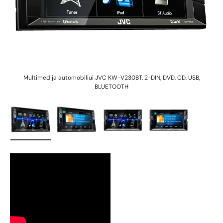
Multimedija automobiliui JVC KW-V230BT, 2-DIN, DVD, CD, USB,
BLUETOOTH
Įkelti vaizdą 1 galerijos rodinyje
Įkelti vaizdą 2 galerijos rodinyje
Įkelti vaizdą 3 galerijos rodin
Įkelti vaizdą 4 g