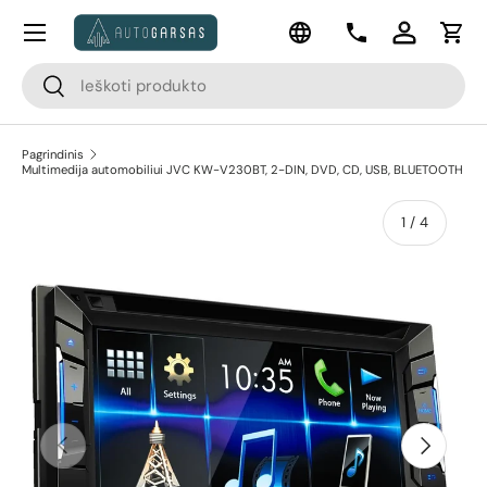
Meniu
Kalba
Pereiti prie turinio
Kontaktai
Prisijungti
Krep
Paieška
Paieška
Pagrindinis
Multimedija automobiliui JVC KW-V230BT, 2-DIN, DVD, CD, USB, BLUETOOTH
apie
1
/
4
Pereiti prie prekės informacijos
Ankstesnis
Kitas