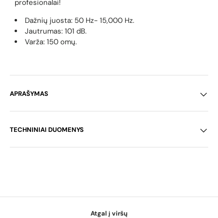
profesionalai!
Dažnių juosta: 5
0 Hz- 15,000 Hz.
Jautrumas:
101 dB.
Varža: 150 omų.
APRAŠYMAS
TECHNINIAI DUOMENYS
Atgal į viršų