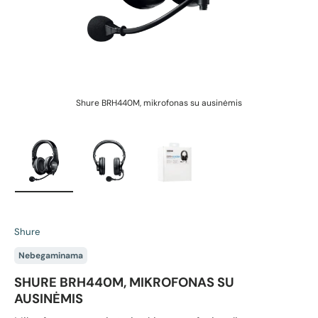
Shure BRH440M, mikrofonas su ausinėmis
Įkelti vaizdą 1 galerijos rodinyje
Įkelti vaizdą 2 galerijos rodinyje
Įkelti vaizdą 3 galerijos rodin
Shure
Nebegaminama
SHURE BRH440M, MIKROFONAS SU
AUSINĖMIS