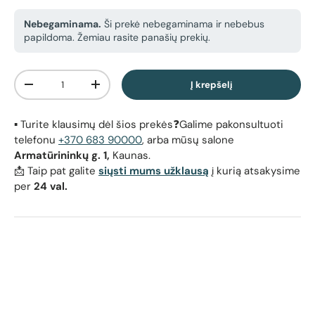
Nebegaminama.
Ši prekė nebegaminama ir nebebus
papildoma. Žemiau rasite panašių prekių.
Kiekis
Į krepšelį
Sumažinti kiekį
Padidinti kiekį
▪️ Turite klausimų dėl šios prekės❓Galime pakonsultuoti
telefonu
+370 683 90000
, arba mūsų salone
Armatūrininkų g. 1,
Kaunas.
📩 Taip pat galite
siųsti mums užklausą
į kurią atsakysime
per
24 val.