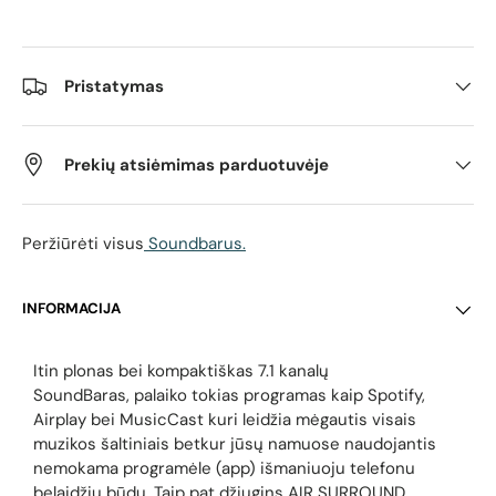
Pristatymas
Prekių atsiėmimas parduotuvėje
Peržiūrėti visus
Soundbarus.
INFORMACIJA
Itin plonas bei kompaktiškas 7.1 kanalų
SoundBaras, p
alaiko tokias programas kaip Spotify,
Airplay bei
MusicCast kuri leidžia mėgautis visais
muzikos šaltiniais betkur jūsų namuose naudojantis
nemokama programėle (app) išmaniuoju telefonu
belaidžiu būdu. Taip pat džiugins AIR SURROUND