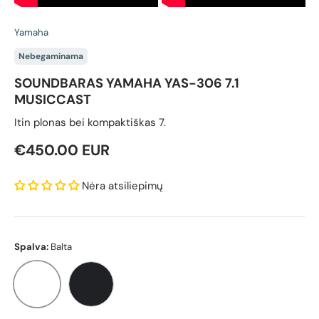
Yamaha
Nebegaminama
SOUNDBARAS YAMAHA YAS-306 7.1
MUSICCAST
Itin plonas bei kompaktiškas 7.
Reguliari kaina
€450.00 EUR
Nėra atsiliepimų
Spalva:
Balta
Balta
Juoda