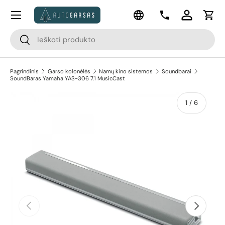
Meniu
Kalba
Pereiti prie turinio
Kontaktai
Prisijungti
Krep
Paieška
Paieška
Pagrindinis
Garso kolonėlės
Namų kino sistemos
Soundbarai
SoundBaras Yamaha YAS-306 7.1 MusicCast
apie
1
/
6
Pereiti prie prekės informacijos
Ankstesnis
Kitas