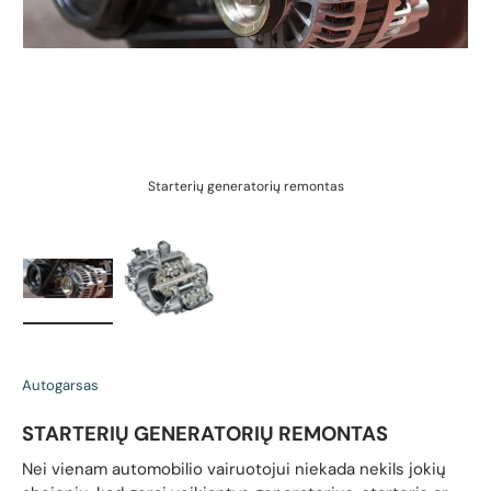
Starterių generatorių remontas
Įkelti vaizdą 1 galerijos rodinyje
Įkelti vaizdą 2 galerijos rodinyje
Autogarsas
STARTERIŲ GENERATORIŲ REMONTAS
Nei vienam automobilio vairuotojui niekada nekils jokių