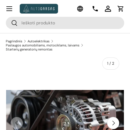
Meniu
Kalba
Pereiti prie turinio
Kontaktai
Prisijungti
Krep
Paieška
Paieška
Pagrindinis
Autoelektrikas
Paslaugos automobiliams, motociklams, laivams
Starterių generatorių remontas
apie
1
/
2
Pereiti prie prekės informacijos
Ankstesnis
Kitas