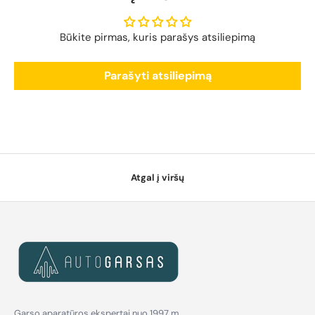
Būkite pirmas, kuris parašys atsiliepimą
Parašyti atsiliepimą
Atgal į viršų
Garso aparatūros ekspertai nuo 1997 m.