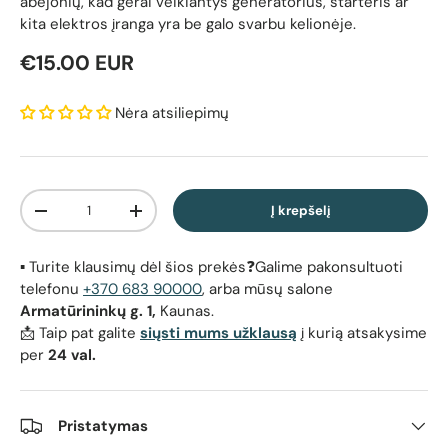
abejonių, kad gerai veikiantys generatorius, starteris ar
kita elektros įranga yra be galo svarbu kelionėje.
Reguliari kaina
€15.00 EUR
Nėra atsiliepimų
Kiekis
Į krepšelį
Sumažinti kiekį
Padidinti kiekį
▪️ Turite klausimų dėl šios prekės❓Galime pakonsultuoti
telefonu
+370 683 90000
, arba mūsų salone
Armatūrininkų g. 1,
Kaunas.
📩 Taip pat galite
siųsti mums užklausą
į kurią atsakysime
per
24 val.
Pristatymas