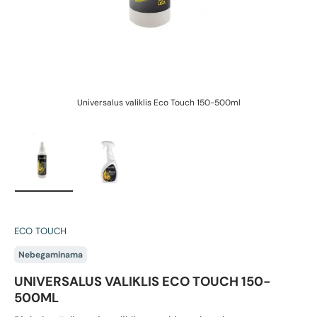
Universalus valiklis Eco Touch 150-500ml
U
Įkelti vaizdą 1 galerijos rodinyje
Įkelti vaizdą 2 galerijos rodinyje
ECO TOUCH
Nebegaminama
UNIVERSALUS VALIKLIS ECO TOUCH 150-
500ML