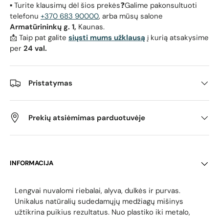
▪️ Turite klausimų dėl šios prekės❓Galime pakonsultuoti
telefonu
+370 683 90000
, arba mūsų salone
Armatūrininkų g. 1,
Kaunas.
📩 Taip pat galite
siųsti mums užklausą
į kurią atsakysime
per
24 val.
Pristatymas
Prekių atsiėmimas parduotuvėje
INFORMACIJA
Lengvai nuvalomi riebalai, alyva, dulkės ir purvas.
Unikalus natūralių sudedamųjų medžiagų mišinys
užtikrina puikius rezultatus. Nuo plastiko iki metalo,