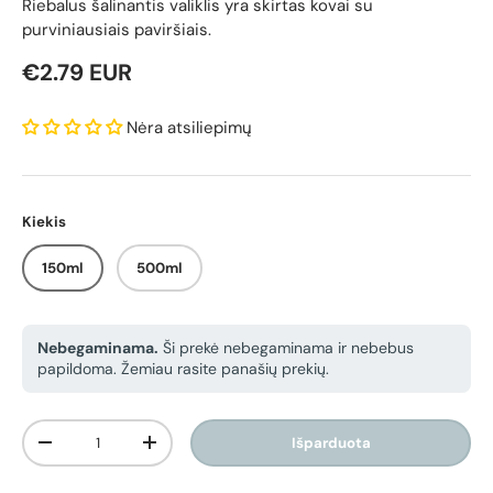
Riebalus šalinantis valiklis yra skirtas kovai su
purviniausiais paviršiais.
Reguliari kaina
€2.79 EUR
Nėra atsiliepimų
Kiekis
150ml
500ml
Nebegaminama.
Ši prekė nebegaminama ir nebebus
papildoma. Žemiau rasite panašių prekių.
Kiekis
Išparduota
Sumažinti kiekį
Padidinti kiekį