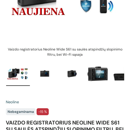
Vaizdo registratorius Neoline Wide S61 su saulės atspindžių slopinimo
V
filtru, bei Wi-Fi sąsaja
Įkelti vaizdą 1 galerijos rodinyje
Įkelti vaizdą 2 galerijos rodinyje
Įkelti vaizdą 3 galerijos rodin
Įkelti vaizdą 4 g
Įk
Neoline
Nebegaminama
-15 %
VAIZDO REGISTRATORIUS NEOLINE WIDE S61
SU SAULĖS ATSPINDŽIŲ SLOPINIMO FILTRU, BEI