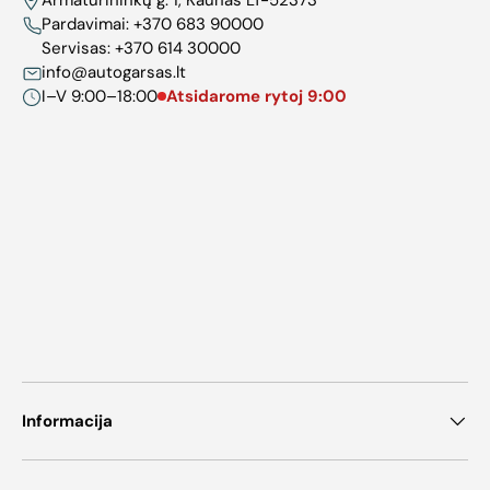
Armatūrininkų g. 1, Kaunas LT-52373
Pardavimai:
+370 683 90000
Servisas:
+370 614 30000
info@autogarsas.lt
I–V 9:00–18:00
Atsidarome rytoj 9:00
Informacija