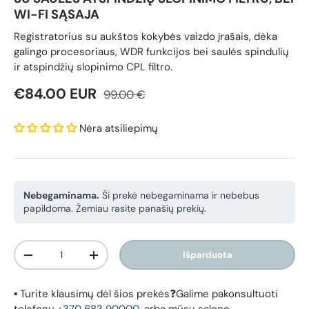
WI-FI SĄSAJA
Registratorius su aukštos kokybės vaizdo įrašais, dėka
galingo procesoriaus, WDR funkcijos bei saulės spindulių
ir atspindžių slopinimo CPL filtro.
Reguliari kaina
Pardavimo kaina
€84.00 EUR
99.00 €
Nėra atsiliepimų
Nebegaminama.
Ši prekė nebegaminama ir nebebus
papildoma. Žemiau rasite panašių prekių.
Kiekis
Išparduota
Sumažinti kiekį
Padidinti kiekį
▪️ Turite klausimų dėl šios prekės❓Galime pakonsultuoti