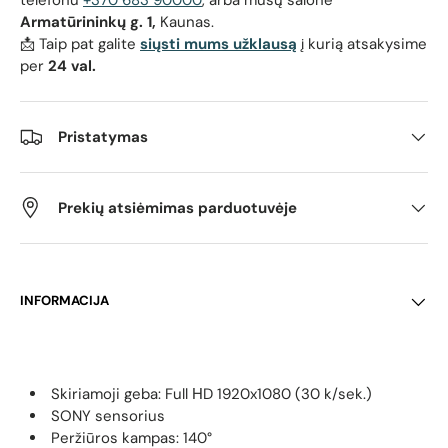
telefonu
+370 683 90000
, arba mūsų salone
Armatūrininkų g. 1,
Kaunas.
📩 Taip pat galite
siųsti mums užklausą
į kurią atsakysime
per
24 val.
Pristatymas
Prekių atsiėmimas parduotuvėje
INFORMACIJA
Skiriamoji geba: Full НD 1920x1080 (30 k/sek.)
SONY sensorius
Peržiūros kampas: 140°