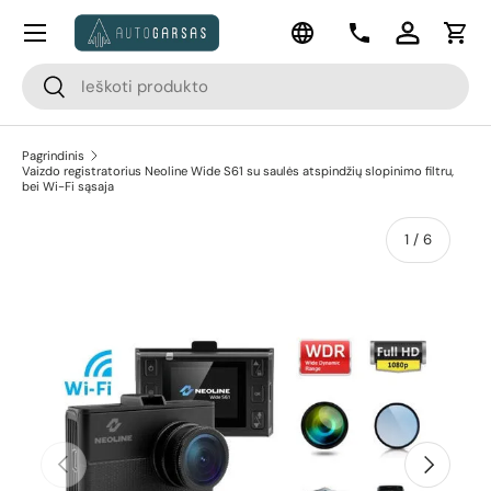
Meniu
Kalba
Pereiti prie turinio
Kontaktai
Prisijungti
Krep
Paieška
Paieška
Pagrindinis
Vaizdo registratorius Neoline Wide S61 su saulės atspindžių slopinimo filtru,
bei Wi-Fi sąsaja
apie
1
/
6
Pereiti prie prekės informacijos
Ankstesnis
Kitas