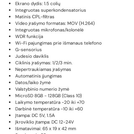
Ekrano dydis: 1.5 colių
Integruotas superkondensatorius
Matinis СРL-filtras
Video įrašymo formatas: MOV (Н.264)
Integruotas mikrofonas/kolonėlė
WDR funkcija
Wi-Fi pajungimas prie išmanaus telefono
G-sensorius
Judesio daviklis
Ciklinis įrašymas: 1/2/3 min.
Nepertraukiamas įrašymas
Automatinis įjungimas
Datos/laiko žymė
Valstybinio numerio žymė
MicroSD 8GB - 128GB (Class 10)
Laikymo temperatūra -20 iki +70
Darbinė temperatūra -10 iki +60
Įtampa: DС 5V, 1.5А
Įkroviklio įtampa: DС 12-24V
Išmatavimai: 65 х 19 х 42 mm