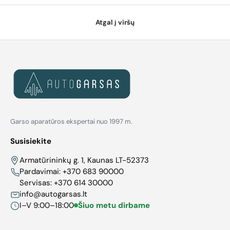
Atgal į viršų
Garso aparatūros ekspertai nuo 1997 m.
Susisiekite
Armatūrininkų g. 1, Kaunas LT-52373
Pardavimai:
+370 683 90000
Servisas:
+370 614 30000
info@autogarsas.lt
I–V 9:00–18:00
Šiuo metu dirbame