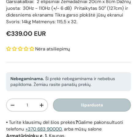
Garsiakalbiai: 2 elipsiniai Žemadažniai 20cm x 8cm Dažnių
juosta: 30Hz - 110Hz (+/- 6 dB) Pritaikytas 50″ (127cm) ir
didesniems ekranams Tikra garso plokštė jūsų ekranui
Svoris: 14kg Matmenys: 115,5 x 32.
Reguliari kaina
€339.00 EUR
Nėra atsiliepimų
Nebegaminama.
Ši prekė nebegaminama ir nebebus
papildoma. Žemiau rasite panašių prekių.
Kiekis
Išparduota
Sumažinti kiekį
Padidinti kiekį
▪️ Turite klausimų dėl šios prekės❓Galime pakonsultuoti
telefonu
+370 683 90000
, arba mūsų salone
Armatūrininkų g. 1,
Kaunas.