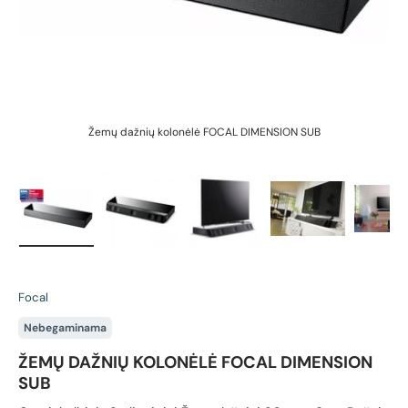
Žemų dažnių kolonėlė FOCAL DIMENSION SUB
Įkelti vaizdą 1 galerijos rodinyje
Įkelti vaizdą 2 galerijos rodinyje
Įkelti vaizdą 3 galerijos rodin
Įkelti vaizdą 4 g
Įk
Focal
Nebegaminama
ŽEMŲ DAŽNIŲ KOLONĖLĖ FOCAL DIMENSION
SUB