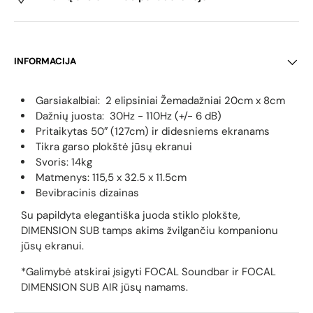
INFORMACIJA
Garsiakalbiai: 2 elipsiniai Žemadažniai 20cm x 8cm
Dažnių juosta: 30Hz - 110Hz (+/- 6 dB)
Pritaikytas 50″ (127cm) ir didesniems ekranams
Tikra garso plokštė jūsų ekranui
Svoris: 14kg
Matmenys: 115,5 x 32.5 x 11.5cm
Bevibracinis dizainas
Su papildyta elegantiška juoda stiklo plokšte,
DIMENSION SUB tamps akims žvilgančiu kompanionu
jūsų ekranui.
*Galimybė atskirai įsigyti FOCAL Soundbar ir FOCAL
DIMENSION SUB AIR jūsų namams.