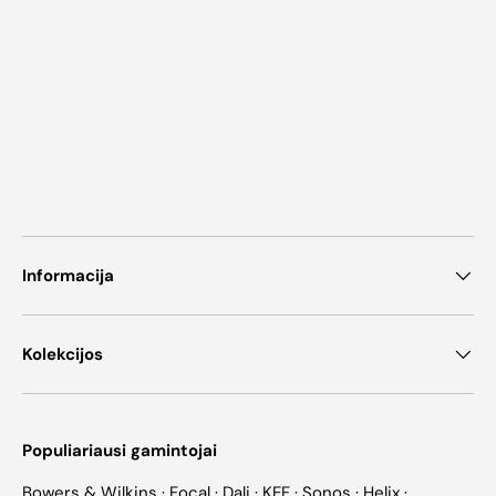
Informacija
Kolekcijos
Populiariausi gamintojai
Bowers & Wilkins
·
Focal
·
Dali
·
KEF
·
Sonos
·
Helix
·