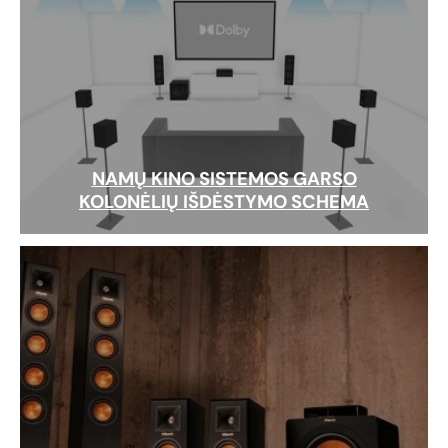
NAMŲ KINO SISTEMOS GARSO
KOLONĖLIŲ IŠDĖSTYMO SCHEMA